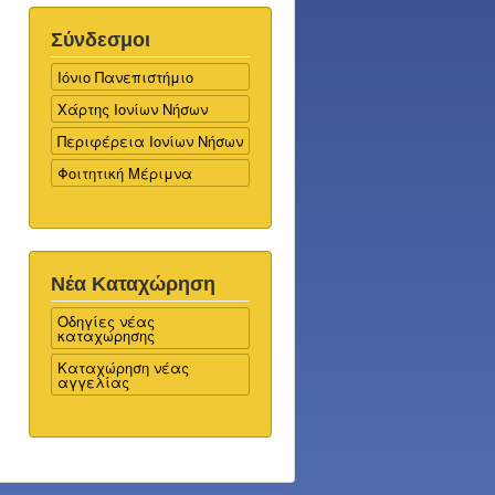
Σύνδεσμοι
Ιόνιο Πανεπιστήμιο
Χάρτης Ιονίων Νήσων
Περιφέρεια Ιονίων Νήσων
Φοιτητική Μέριμνα
Νέα Καταχώρηση
Οδηγίες νέας
καταχώρησης
Καταχώρηση νέας
αγγελίας