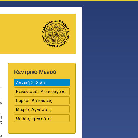
Κεντρικό Μενού
Αρχική Σελίδα
Κανονισμός Λειτουργίας
ι
Εύρεση Κατοικίας
ν
Μικρές Αγγελίες
ή
Θέσεις Εργασίας
ς
υ