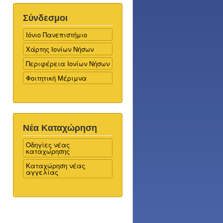
Σύνδεσμοι
Ιόνιο Πανεπιστήμιο
Χάρτης Ιονίων Νήσων
Περιφέρεια Ιονίων Νήσων
Φοιτητική Μέριμνα
Νέα Καταχώρηση
Οδηγίες νέας
καταχώρησης
Καταχώρηση νέας
αγγελίας