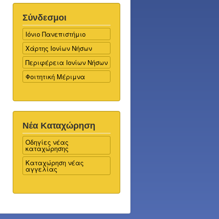
Σύνδεσμοι
Ιόνιο Πανεπιστήμιο
Χάρτης Ιονίων Νήσων
Περιφέρεια Ιονίων Νήσων
Φοιτητική Μέριμνα
Νέα Καταχώρηση
Οδηγίες νέας
καταχώρησης
Καταχώρηση νέας
αγγελίας