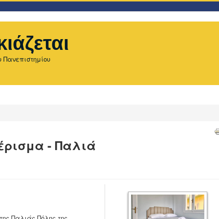
κιάζεται
υ Πανεπιστημίου
έρισμα - Παλιά
της Παλιάς Πόλης της