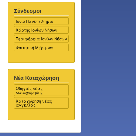
Σύνδεσμοι
Ιόνιο Πανεπιστήμιο
Χάρτης Ιονίων Νήσων
Περιφέρεια Ιονίων Νήσων
Φοιτητική Μέριμνα
Νέα Καταχώρηση
Οδηγίες νέας
καταχώρησης
Καταχώρηση νέας
αγγελίας