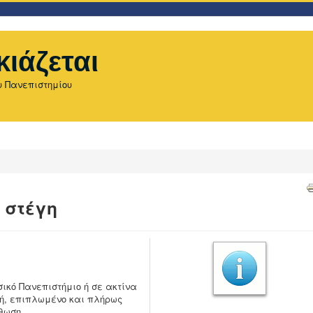
κιάζεται
υ Πανεπιστημίου
 στέγη
σικό Πανεπιστήμιο ή σε ακτίνα
τή, επιπλωμένο και πλήρως
θωση.