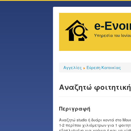
e-Ενοι
Υπηρεσία του Ιονίο
Αγγελίες
Εύρεση Κατοικίας
Αναζητώ φοιτητική
Περιγραφή
Αναζητώ studio ή δυάρι κοντά στο Μου
1-2 περίπου χιλιόμετρων για 1 φοιτη
εξοπλισμένο για χρόνια ή και μη μίσ