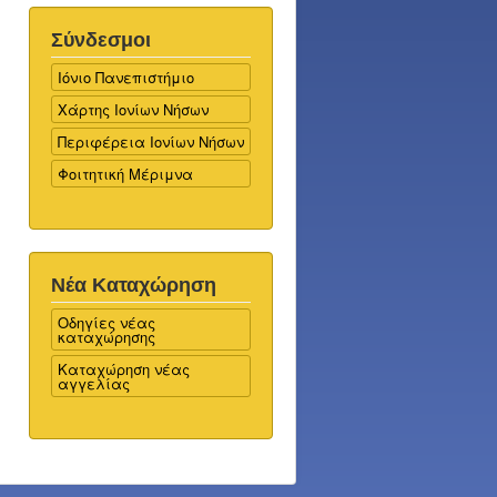
Σύνδεσμοι
Ιόνιο Πανεπιστήμιο
Χάρτης Ιονίων Νήσων
Περιφέρεια Ιονίων Νήσων
Φοιτητική Μέριμνα
Νέα Καταχώρηση
Οδηγίες νέας
καταχώρησης
Καταχώρηση νέας
αγγελίας