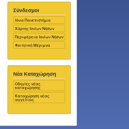
Σύνδεσμοι
Ιόνιο Πανεπιστήμιο
Χάρτης Ιονίων Νήσων
Περιφέρεια Ιονίων Νήσων
Φοιτητική Μέριμνα
Νέα Καταχώρηση
Οδηγίες νέας
καταχώρησης
Καταχώρηση νέας
αγγελίας