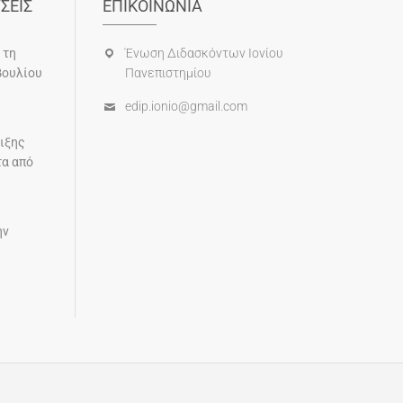
ΣΕΙΣ
ΕΠΙΚΟΙΝΩΝΙΑ
 τη
Ένωση Διδασκόντων Ιονίου
βουλίου
Πανεπιστημίου
edip.ionio@gmail.com
ιξης
τα από
ην