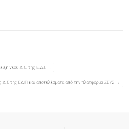
ιξη νέου Δ.Σ. της Ε.Δ.Ι.Π.
ς Δ.Σ της ΕΔΙΠ και αποτελέσματα από την πλατφόρμα ΖΕΥΣ
→