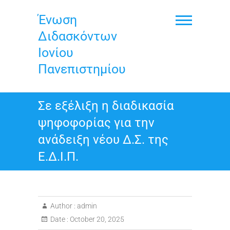
Skip
to
Ένωση
content
Διδασκόντων
Ιονίου
Πανεπιστημίου
Σε εξέλιξη η διαδικασία
ψηφοφορίας για την
ανάδειξη νέου Δ.Σ. της
Ε.Δ.Ι.Π.
Author :
admin
Date :
October 20, 2025